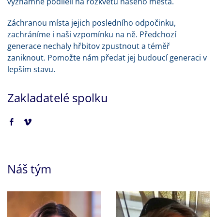
významně podíleli na rozkvětu našeho města.
Záchranou místa jejich posledního odpočinku,
zachráníme i naši vzpomínku na ně. Předchozí
generace nechaly hřbitov zpustnout a téměř
zaniknout. Pomožte nám předat jej budoucí generaci v
lepším stavu.
Zakladatelé spolku
Náš tým