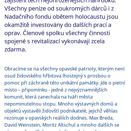
zajištění těch nejohroženějších náhrobků.
Všechny peníze od soukromých dárců i z
Nadačního fondu obětem holocaustu jsou
okamžitě investovány do dalších prací a
oprav. Členové spolku všechny činnosti
spojené s revitalizací vykonávají zcela
zdarma.
Obracíme se na všechny opavské patrioty, kterým není
osud židovského hřbitova lhostejný s prosbou o
pomoc při záchraně této unikátní památky. Jde o pietní
místo – připomínku - jedné z nejvýznamnějších
komunit, která zanechala na tváři města
nepominutelnou stopu. Mnoho výstavných domů a
objektů vystavěli židovští podnikatelé, jejichž věhlas
rezonuje v opavských reáliích dodnes. Max Breda,
David Weinstein, Moritz Altschul a mnoho dalších se