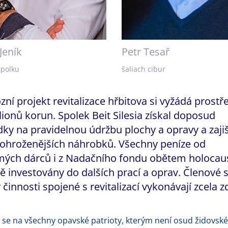
Jeník
Petr Tesař
spolku
šaliach cibur
ní projekt revitalizace hřbitova si vyžádá prostř
ionů korun. Spolek Beit Silesia získal doposud
dky na pravidelnou údržbu plochy a opravy a zaji
johroženějších náhrobků. Všechny peníze od
ých dárců i z Nadačního fondu obětem holocaus
ě investovány do dalších prací a oprav. Členové 
činnosti spojené s revitalizací vykonávají zcela 
se na všechny opavské patrioty, kterým není osud židovsk