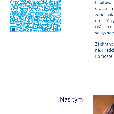
hřbitova 
o pietní 
zanechala
objektů vy
reáliích 
se význam
Záchranou
ně. Předc
Pomožte n
Náš tým