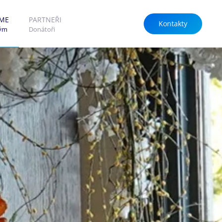
SME
PARTNEŘI
Kontakty
tým
Donátoři