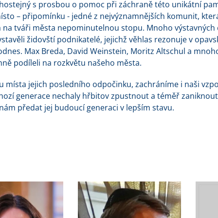
lhostejný s prosbou o pomoc při záchraně této unikátní pam
místo – připomínku - jedné z nejvýznamnějších komunit, kter
 na tváři města nepominutelnou stopu. Mnoho výstavných
stavěli židovští podnikatelé, jejichž věhlas rezonuje v opav
dodnes. Max Breda, David Weinstein, Moritz Altschul a mnoh
ně podíleli na rozkvětu našeho města.
 místa jejich posledního odpočinku, zachráníme i naši vz
hozí generace nechaly hřbitov zpustnout a téměř zaniknout
ám předat jej budoucí generaci v lepším stavu.