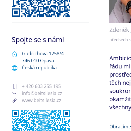
Zdeněk 
Spojte se s námi
předseda 
Gudrichova 1258/4
Ambicioz
746 010 Opava
řádu mil
Česká republika
prostře
těch ne
+ 420 603 255 195
soukrom
info@beitsilesia.cz
okamžit
www.beitsilesia.cz
všechny 
Obracíme 