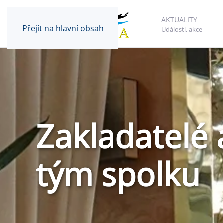
AKTUALITY
Přejít na hlavní obsah
Události, akce
Zakladatelé 
tým spolku