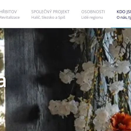
HŘBITOV
SPOLEČNÝ PROJEKT
OSOBNOSTI
KDO J
Revitalizace
Halič, Slezsko a Spiš
Lidé regionu
O nás, 
a