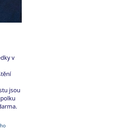
edky v
štění
tu jsou
spolku
zdarma.
ého