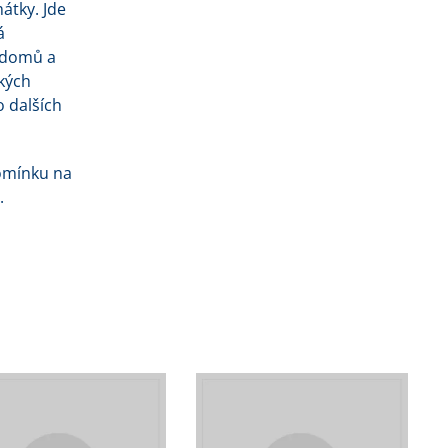
átky. Jde
á
 domů a
ských
o dalších
pomínku na
.